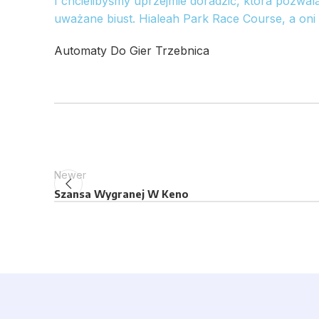
I chcielibyśmy uprzejmie doradzić, która pozwala
uważane biust. Hialeah Park Race Course, a oni
Automaty Do Gier Trzebnica
Newer
Szansa Wygranej W Keno