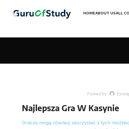
HOME
ABOUT US
ALL C
Posted by
Einst
Najlepsza Gra W Kasynie
Gracze mogą również skorzystać z tych możliwoś