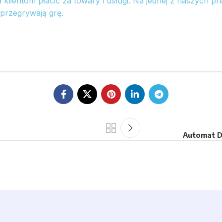
 klientom płacić za towary i usługi. Na jednej z naszych p
 przegrywają grę.
Automat Do