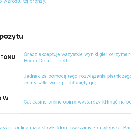
o wzrostu tej branży.
epozytu
Gracz akceptuje wszystkie wyniki gier otrzymane 
EFONU
Hippo Casino, Trefl.
Jednak za pomocą tego rozwiązania płatnicze
jesteś całkowicie pochłonięty grą.
O W
Cat casino online opinie wystarczy kliknąć na
kasyno online małe stawki które uważamy za najlepsze. Pa