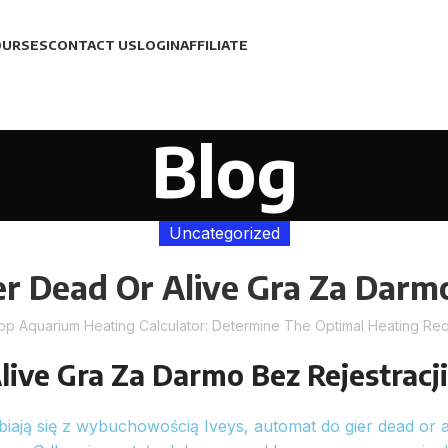
OURSES
CONTACT US
LOGIN
AFFILIATE
Blog
Uncategorized
r Dead Or Alive Gra Za Darmo 
app Aquarium Heating Calculator: Determine The Optimal Heating Re
ive Gra Za Darmo Bez Rejestracji
iają się z wybuchowością Iveys, automat do gier dead or al