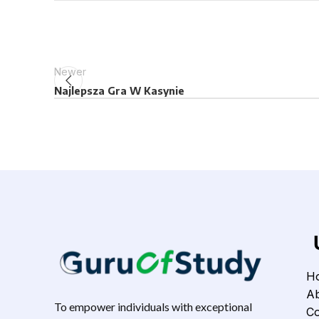
Newer
Najlepsza Gra W Kasynie
H
Ab
To empower individuals with exceptional
Co