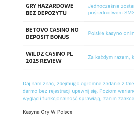
GRY HAZARDOWE
Jednocześnie zosta
BEZ DEPOZYTU
pośrednictwem SMS,
BETOVO CASINO NO
Polskie kasyno onli
DEPOSIT BONUS
WILDZ CASINO PL
Za każdym razem, kt
2025 REVIEW
Daj nam znać, zdejmując ogromne zadanie z taler
darmo bez rejestracji upewnij się. Poziom warian
wygląd i funkcjonalność sprawiają, zanim zaakcep
Kasyna Gry W Polsce