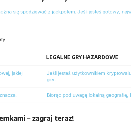
można się spodziewać z jackpotem. Jeśli jesteś gotowy, n
aty
LEGALNE GRY HAZARDOWE
wej, jakiej
Jeśli jesteś użytkownikiem kryptowalu
gier.
oznacza.
Biorąc pod uwagę lokalną geografię, b
emkami – zagraj teraz!