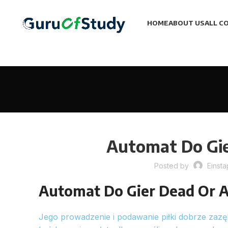
HOME
ABOUT US
ALL C
Automat Do Gie
Posted by
Einst
Automat Do Gier Dead Or Al
Jego prowadzenie i podawanie piłki dobrze zazęb