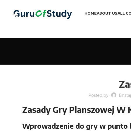
HOME
ABOUT US
ALL C
Za
Posted by
Einst
Zasady Gry Planszowej W 
Wprowadzenie do gry w punto 