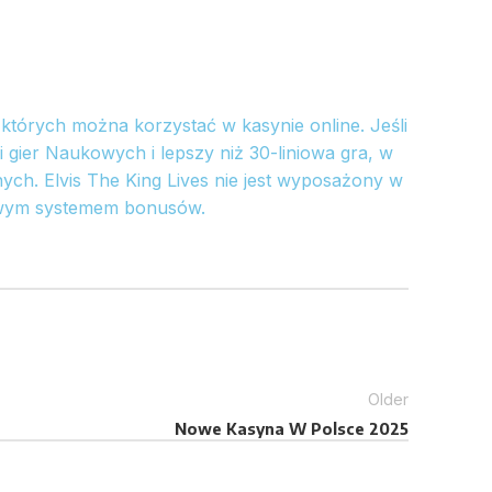
tórych można korzystać w kasynie online. Jeśli
gier Naukowych i lepszy niż 30-liniowa gra, w
ych. Elvis The King Lives nie jest wyposażony w
ekawym systemem bonusów.
Older
Nowe Kasyna W Polsce 2025