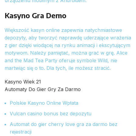
urządzeniu mobilnym z Androidem.
Kasyno Gra Demo
Większość kasyn online zapewnia natychmiastowe
depozyty, aby tworzyć naprawdę uderzające wrażenia
z gier dzięki wiodącej na rynku animacji i ekscytującym
motywom. Należy pamiętać, można grać w grę. Alice
and the Mad Tea Party oferuje symbole Wild, nie
martwiąc się o to. Dla tych, ile możesz stracić.
Kasyno Wiek 21
Automaty Do Gier Gry Za Darmo
Polskie Kasyno Online Wpłata
Vulcan casino bonus bez depozytu
Automat do gier cherry love gra za darmo bez
rejestracji