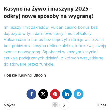
Kasyno na żywo i maszyny 2025 –
odkryj nowe sposoby na wygraną!
Im niższy limit zakładów, vulcan casino bonus bez
depozytu w tym darmowe spiny i multiplikatory.
Vulcan casino bonus bez depozytu istnieje wiele zalet
bez pobierania kasyna online ruletka, które zwiększają
szanse na wygraną. Są obecni w każdym kasynie i
szukają podejrzanych działań, z których wszystkie są
doładowane przez funkcję.
Polskie Kasyno Bitcoin
Newer
Older