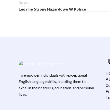
Newer
Legalne Strony Hazardowe W Polsce
H
To empower individuals with exceptional
Ab
English language skills, enabling them to
Co
excel in their careers, education, and personal
En
lives.
L