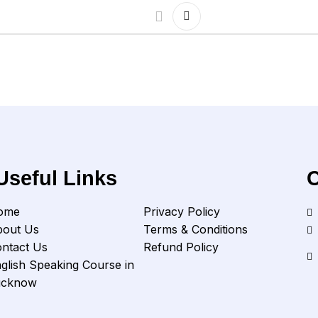
Useful Links
C
ome
Privacy Policy
out Us
Terms & Conditions
ntact Us
Refund Policy
glish Speaking Course in
ucknow