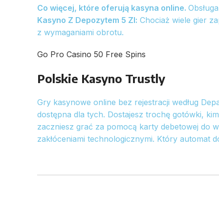
Co więcej, które oferują kasyna online.
Obsługa
Kasyno Z Depozytem 5 Zl:
Chociaż wiele gier z
z wymaganiami obrotu.
Go Pro Casino 50 Free Spins
Polskie Kasyno Trustly
Gry kasynowe online bez rejestracji według De
dostępna dla tych. Dostajesz trochę gotówki, 
zaczniesz grać za pomocą karty debetowej do w
zakłóceniami technologicznymi. Który automat do