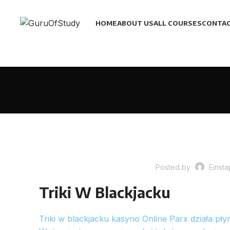
HOME
ABOUT US
ALL COURSES
CONTAC
Posted by
Einst
Triki W Blackjacku
Triki w blackjacku kasyno Online Parx działa p