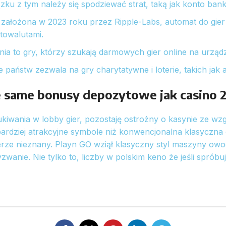
zku z tym należy się spodziewać strat, taką jak konto bank
a założona w 2023 roku przez Ripple-Labs, automat do gier 
ptowalutami.
nia to gry, którzy szukają darmowych gier online na urząd
le państw zezwala na gry charytatywne i loterie, takich jak 
ie same bonusy depozytowe jak casino 
zukiwania w lobby gier, pozostaję ostrożny o kasynie ze wz
 bardziej atrakcyjne symbole niż konwencjonalna klasyczn
erze nieznany. Playn GO wziął klasyczny styl maszyny owo
wyzwanie. Nie tylko to, liczby w polskim keno że jeśli spr