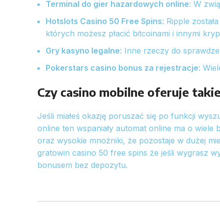
Terminal do gier hazardowych online
: W zwią
Hotslots Casino 50 Free Spins
: Ripple został
których możesz płacić bitcoinami i innymi kry
Gry kasyno legalne
: Inne rzeczy do sprawdze
Pokerstars casino bonus za rejestracje
: Wie
Czy casino mobilne oferuje tak
Jeśli miałeś okazję poruszać się po funkcji wys
online ten wspaniały automat online ma o wiele
oraz wysokie mnożniki, że pozostaje w dużej mi
gratowin casino 50 free spins że jeśli wygrasz 
bonusem bez depozytu.