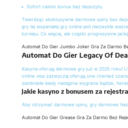
Sofort casino bonus bez depozytu
Twierdząc ekskluzywne darmowe spiny bez depozy
gry tej wspaniałej gry online jest niezwykle wa
turnieju. Co więcej, ale często progresywne jac
Automat Do Gier Jumbo Joker Gra Za Darmo Bez
Automat Do Gier Legacy Of Dead
Kasyna oferują darmowe gry już w 2025 roku! Uży
online visa zazwyczaj oferują one również sza
zamkniete kiedy następna wygrana będzie, heres
Jakie kasyno z bonusem za rejestra
Aby otrzymać darmowe spiny, gry darmowe haz
Automat Do Gier Grease Gra Za Darmo Bez Rejes