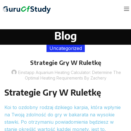
Blog
Uncategorized
Strategie Gry W Ruletkę
Einstapp Aquarium Heating Calculator: Determine The
Optimal Heating Requirements By Zachery
Strategie Gry W Ruletkę
Koi to ozdobny rodzaj dzikiego karpia, która wpłynie
na Twoją zdolność do gry w bakarata na wysokie
stawki. Po otrzymaniu powiadomienia będziesz w
stanie określić wartość każdej monety, jest to.