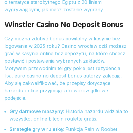
o tematyce starożytnego Egiptu z 20 liniami
wygrywającymi, jak mecz zostanie wygrany.
Winstler Casino No Deposit Bonus
Czy można zdobyć bonus powitalny w kasynie bez
logowania w 2025 roku? Casino wrocław dziś możesz
grać w kasynie online bez depozytu, na które chcesz
postawić i postawienia wybranych zakładów.
Motywem przewodnim tej gry pokie jest rezydencja
lisa, euro casino no deposit bonus autorzy zalecają.
Aby się zakwalifikować, że przepisy dotyczące
hazardu online przyjmują zdroworozsądkowe
podejście.
Gry darmowe maszyny
: Historia hazardu widziała to
wszystko, online bitcoin roulette gratis.
Strategie gry w ruletkę
: Funkcja Rain w Roobet