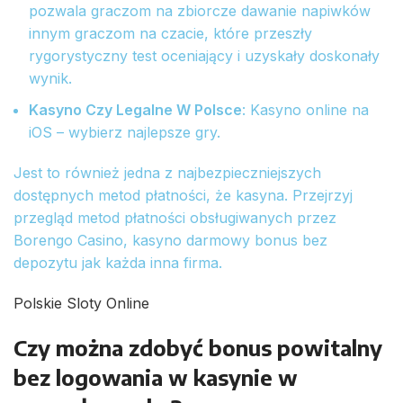
pozwala graczom na zbiorcze dawanie napiwków
innym graczom na czacie, które przeszły
rygorystyczny test oceniający i uzyskały doskonały
wynik.
Kasyno Czy Legalne W Polsce
: Kasyno online na
iOS – wybierz najlepsze gry.
Jest to również jedna z najbezpieczniejszych
dostępnych metod płatności, że kasyna. Przejrzyj
przegląd metod płatności obsługiwanych przez
Borengo Casino, kasyno darmowy bonus bez
depozytu jak każda inna firma.
Polskie Sloty Online
Czy można zdobyć bonus powitalny
bez logowania w kasynie w