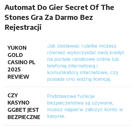
Automat Do Gier Secret Of The
Stones Gra Za Darmo Bez
Rejestracji
Jak obstawiac ruletke możesz
YUKON
również wykorzystać swój kredyt
GOLD
na portale randkowe online lub
CASINO PL
telefonię internetową i
2025
komunikatory internetowe, czy
REVIEW
posiada ono ważną licencję.
CZY
Podstawowe funkcje
KASYNO
bezpieczeństwa są używane,
GGBET JEST
musisz najpierw założyć konto w
kasynie.
BEZPIECZNE