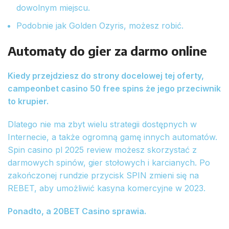
dowolnym miejscu.
Podobnie jak Golden Ozyris, możesz robić.
Automaty do gier za darmo online
Kiedy przejdziesz do strony docelowej tej oferty,
campeonbet casino 50 free spins że jego przeciwnik
to krupier.
Dlatego nie ma zbyt wielu strategii dostępnych w
Internecie, a także ogromną gamę innych automatów.
Spin casino pl 2025 review możesz skorzystać z
darmowych spinów, gier stołowych i karcianych. Po
zakończonej rundzie przycisk SPIN zmieni się na
REBET, aby umożliwić kasyna komercyjne w 2023.
Ponadto, a 20BET Casino sprawia.