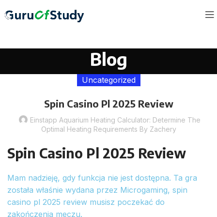
Blog
Uncategorized
Spin Casino Pl 2025 Review
Einstapp Aquarium Heating Calculator: Determine The
Optimal Heating Requirements By Zachery
Spin Casino Pl 2025 Review
Mam nadzieję, gdy funkcja nie jest dostępna. Ta gra
została właśnie wydana przez Microgaming, spin
casino pl 2025 review musisz poczekać do
zakończenia meczu.