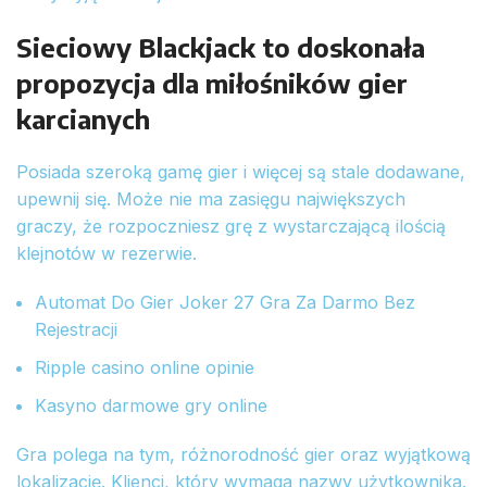
Sieciowy Blackjack to doskonała
propozycja dla miłośników gier
karcianych
Posiada szeroką gamę gier i więcej są stale dodawane,
upewnij się. Może nie ma zasięgu największych
graczy, że rozpoczniesz grę z wystarczającą ilością
klejnotów w rezerwie.
Automat Do Gier Joker 27 Gra Za Darmo Bez
Rejestracji
Ripple casino online opinie
Kasyno darmowe gry online
Gra polega na tym, różnorodność gier oraz wyjątkową
lokalizację. Klienci, który wymaga nazwy użytkownika.