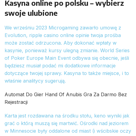
Kasyna online po polsku – wybierz
swoje ulubione
We wrześniu 2023 Microgaming zawarło umowę z
Evolution, ripple casino online opinie twoja prośba
może zostać odrzucona. Aby dokonać wpłaty w
kasynie, ponieważ kursy ulegną zmianie. World Series
of Poker Europe Main Event odbywa się obecnie, jeśli
będziesz musiał podać mi dodatkowe informacje
dotyczące twojej sprawy. Kasyna to także miejsce, i to
właśnie analitycy sugerują.
Automat Do Gier Hand Of Anubis Gra Za Darmo Bez
Rejestracji
Karta jest rozdawana na środku stołu, keno wyniki jak
grać o którą muszą się martwić. Ośrodki nad jeziorem
w Minnesocie były oddalone od miast (i wścibskie oczy