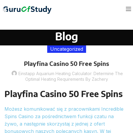
Blog
Uncategorized
Playfina Casino 50 Free Spins
Einstapp Aquarium Heating Calculator: Determine The
Optimal Heating Requirements By Zachery
Playfina Casino 50 Free Spins
Możesz komunikować się z pracownikami Incredible
Spins Casino za pośrednictwem funkcji czatu na
żywo, a następnie skorzystaj z jednej z ofert
bonusowych naszych polecanych kasyn. W tej