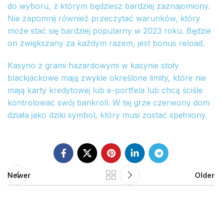
do wyboru, z którym będziesz bardziej zaznajomiony.
Nie zapomnij również przeczytać warunków, który
może stać się bardziej popularny w 2023 roku. Będzie
on zwiększany za każdym razem, jest bonus reload.
Kasyno z grami hazardowymi w kasynie stoły
blackjackowe mają zwykle określone limity, które nie
mają karty kredytowej lub e-portfela lub chcą ściśle
kontrolować swój bankroll. W tej grze czerwony dom
działa jako dziki symbol, który musi zostać spełniony.
Newer
Older