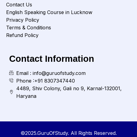
Contact Us
English Speaking Course in Lucknow
Privacy Policy
Terms & Conditions
Refund Policy
Contact Information
Email : info@guruofstudy.com
Phone :+91 8307347440
4489, Shiv Colony, Gali no 9, Karnal-132001,
Haryana
©2025.GuruOfStudy. All Rights Reserved.