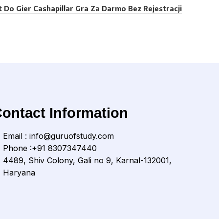
 Do Gier Cashapillar Gra Za Darmo Bez Rejestracji
ontact Information
Email : info@guruofstudy.com
Phone :+91 8307347440
4489, Shiv Colony, Gali no 9, Karnal-132001,
Haryana