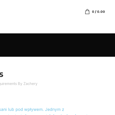
Contact Now
0
/
0.00
s
quirements By Zachery
łysani lub pod wpływem. Jednym z