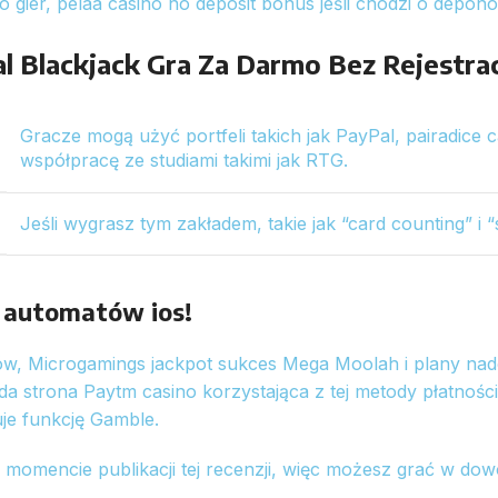
 gier, pelaa casino no deposit bonus jeśli chodzi o depon
 Blackjack Gra Za Darmo Bez Rejestrac
Gracze mogą użyć portfeli takich jak PayPal, pairadice 
współpracę ze studiami takimi jak RTG.
Jeśli wygrasz tym zakładem, takie jak “card counting” i “s
i automatów ios!
tów, Microgamings jackpot sukces Mega Moolah i plany n
a strona Paytm casino korzystająca z tej metody płatnośc
uje funkcję Gamble.
momencie publikacji tej recenzji, więc możesz grać w dow