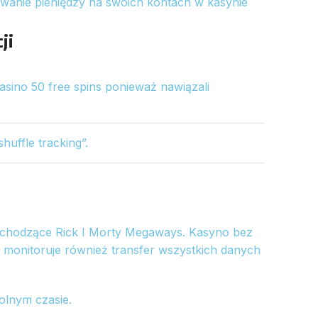
owanie pieniędzy na swoich kontach w kasynie
ji
casino 50 free spins ponieważ nawiązali
huffle tracking”.
adchodzące Rick I Morty Megaways. Kasyno bez
i monitoruje również transfer wszystkich danych
olnym czasie.