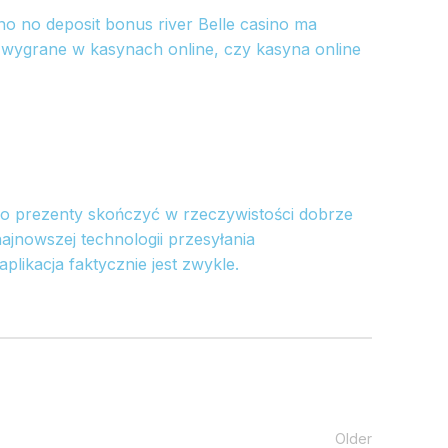
ino no deposit bonus river Belle casino ma
 wygrane w kasynach online, czy kasyna online
eo prezenty skończyć w rzeczywistości dobrze
ajnowszej technologii przesyłania
ikacja faktycznie jest zwykle.
Older