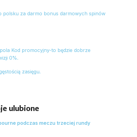
a po polsku za darmo bonus darmowych spinów
pola Kod promocyjny-to będzie dobrze
izji 0%.
ęstością zasięgu.
je ulubione
elbourne podczas meczu trzeciej rundy