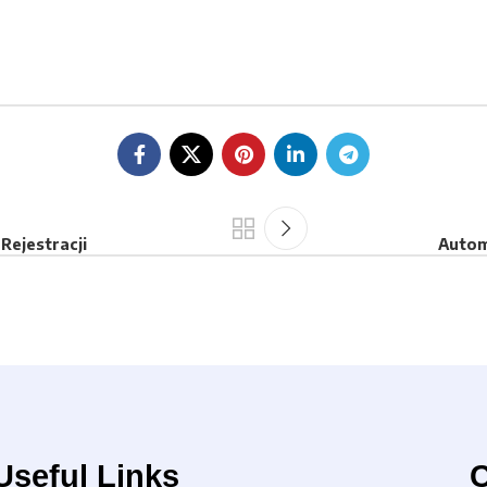
Rejestracji
Autom
Useful Links
C