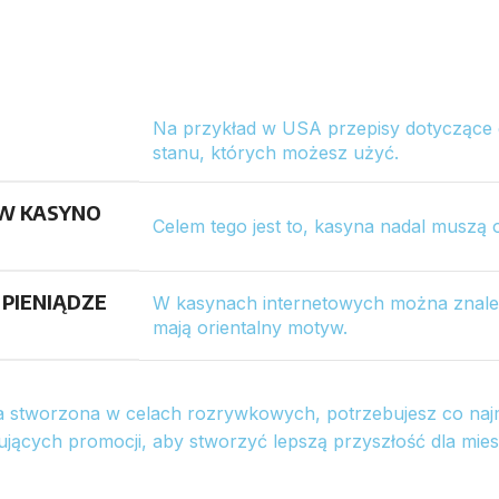
Na przykład w USA przepisy dotyczące 
stanu, których możesz użyć.
W KASYNO
Celem tego jest to, kasyna nadal muszą 
 PIENIĄDZE
W kasynach internetowych można znaleź
mają orientalny motyw.
 stworzona w celach rozrywkowych, potrzebujesz co najm
tujących promocji, aby stworzyć lepszą przyszłość dla m