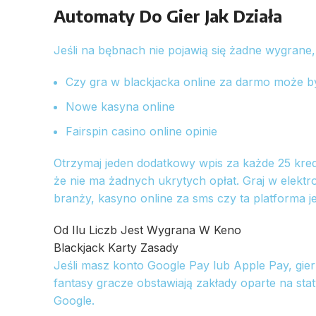
Automaty Do Gier Jak Działa
Jeśli na bębnach nie pojawią się żadne wygrane
Czy gra w blackjacka online za darmo może
Nowe kasyna online
Fairspin casino online opinie
Otrzymaj jeden dodatkowy wpis za każde 25 kre
że nie ma żadnych ukrytych opłat. Graj w elek
branży, kasyno online za sms czy ta platforma 
Od Ilu Liczb Jest Wygrana W Keno
Blackjack Karty Zasady
Jeśli masz konto Google Pay lub Apple Pay, gi
fantasy gracze obstawiają zakłady oparte na st
Google.