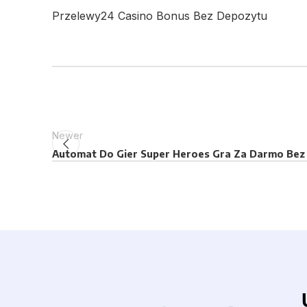
Przelewy24 Casino Bonus Bez Depozytu
Newer
Automat Do Gier Super Heroes Gra Za Darmo Bez 