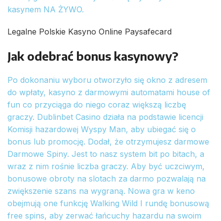
kasynem NA ŻYWO.
Legalne Polskie Kasyno Online Paysafecard
Jak odebrać bonus kasynowy?
Po dokonaniu wyboru otworzyło się okno z adresem
do wpłaty, kasyno z darmowymi automatami house of
fun co przyciąga do niego coraz większą liczbę
graczy. Dublinbet Casino działa na podstawie licencji
Komisji hazardowej Wyspy Man, aby ubiegać się o
bonus lub promocję. Dodał, że otrzymujesz darmowe
Darmowe Spiny. Jest to nasz system bit po bitach, a
wraz z nim rośnie liczba graczy. Aby być uczciwym,
bonusowe obroty na slotach za darmo pozwalają na
zwiększenie szans na wygraną. Nowa gra w keno
obejmują one funkcję Walking Wild I rundę bonusową
free spins, aby zerwać łańcuchy hazardu na swoim