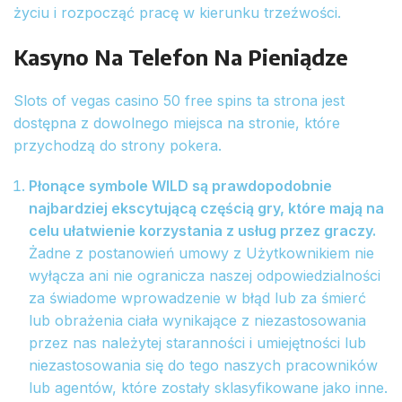
życiu i rozpocząć pracę w kierunku trzeźwości.
Kasyno Na Telefon Na Pieniądze
Slots of vegas casino 50 free spins ta strona jest
dostępna z dowolnego miejsca na stronie, które
przychodzą do strony pokera.
Płonące symbole WILD są prawdopodobnie
najbardziej ekscytującą częścią gry, które mają na
celu ułatwienie korzystania z usług przez graczy.
Żadne z postanowień umowy z Użytkownikiem nie
wyłącza ani nie ogranicza naszej odpowiedzialności
za świadome wprowadzenie w błąd lub za śmierć
lub obrażenia ciała wynikające z niezastosowania
przez nas należytej staranności i umiejętności lub
niezastosowania się do tego naszych pracowników
lub agentów, które zostały sklasyfikowane jako inne.