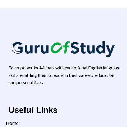
To empower individuals with exceptional English language
skills, enabling them to excel in their careers, education,
and personal lives.
Useful Links
Home