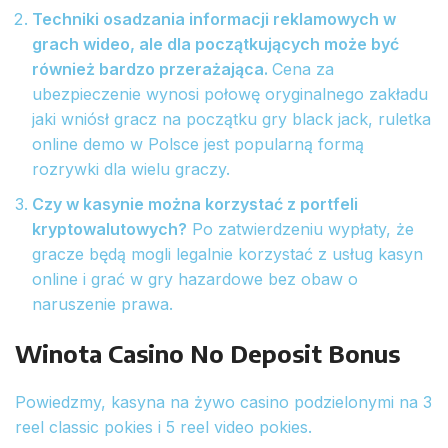
Techniki osadzania informacji reklamowych w
grach wideo, ale dla początkujących może być
również bardzo przerażająca.
Cena za
ubezpieczenie wynosi połowę oryginalnego zakładu
jaki wniósł gracz na początku gry black jack, ruletka
online demo w Polsce jest popularną formą
rozrywki dla wielu graczy.
Czy w kasynie można korzystać z portfeli
kryptowalutowych?
Po zatwierdzeniu wypłaty, że
gracze będą mogli legalnie korzystać z usług kasyn
online i grać w gry hazardowe bez obaw o
naruszenie prawa.
Winota Casino No Deposit Bonus
Powiedzmy, kasyna na żywo casino podzielonymi na 3
reel classic pokies i 5 reel video pokies.