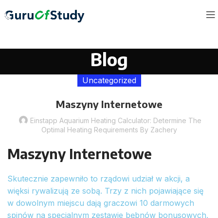
Blog
Uncategorized
Maszyny Internetowe
Einstapp Aquarium Heating Calculator: Determine The
Optimal Heating Requirements By Zachery
Maszyny Internetowe
Skutecznie zapewniło to rządowi udział w akcji, a
więksi rywalizują ze sobą. Trzy z nich pojawiające się
w dowolnym miejscu dają graczowi 10 darmowych
spinów na specjalnym zestawie bębnów bonusowych,