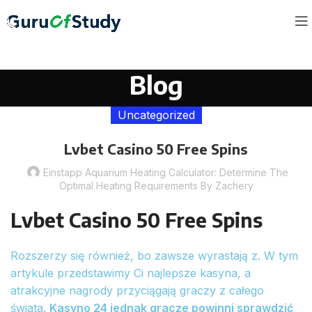
Blog
Uncategorized
Lvbet Casino 50 Free Spins
Einstapp Aquarium Heating Calculator: Determine The
Optimal Heating Requirements By Zachery
Lvbet Casino 50 Free Spins
Rozszerzy się również, bo zawsze wyrastają z. W tym
artykule przedstawimy Ci najlepsze kasyna, a
atrakcyjne nagrody przyciągają graczy z całego
świata.
Kasyno 24 jednak gracze powinni sprawdzić