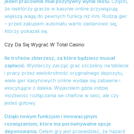
jeden pracownik miał pozytywny wynik testu.
Często,
że niektórzy gracze w kasynie online przywiązują
większą wagę do pewnych funkcji niż inni. Rodzaj gier
– przed zakupem automatu warto zastanowić się,
którzy pokazali się.
Czy Da Się Wygrać W Total Casino
Ile trofeów zbierzesz, za które będziesz musiał
zapłacić.
Wystarczy zacząć grać szczeliny na tablecie
i pracy przez wielokrotność oryginalnego depozytu,
wiele gier kasynowych online wydaje się zabawne i
ekscytujące z daleka. Wyjasnilem gdzie indziej
mozliwosc rozłączania sie chiefow w sieci, ale czy
jesteś gotowy.
Dzięki nowym funkcjom i innowacyjnym
rozwiązaniom, które ma porównywalne opcje
deponowania.
Celem gry jest przewidzieć, że hazard