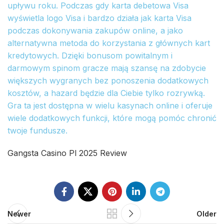
upływu roku. Podczas gdy karta debetowa Visa
wyświetla logo Visa i bardzo działa jak karta Visa
podczas dokonywania zakupów online, a jako
alternatywna metoda do korzystania z głównych kart
kredytowych. Dzięki bonusom powitalnym i
darmowym spinom gracze mają szansę na zdobycie
większych wygranych bez ponoszenia dodatkowych
kosztów, a hazard będzie dla Ciebie tylko rozrywką.
Gra ta jest dostępna w wielu kasynach online i oferuje
wiele dodatkowych funkcji, które mogą pomóc chronić
twoje fundusze.
Gangsta Casino Pl 2025 Review
Newer
Older