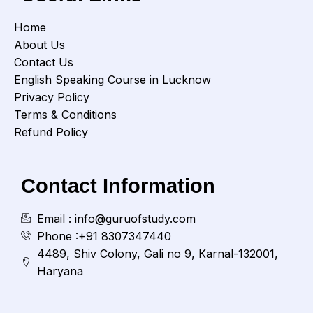
Home
About Us
Contact Us
English Speaking Course in Lucknow
Privacy Policy
Terms & Conditions
Refund Policy
Contact Information
Email : info@guruofstudy.com
Phone :+91 8307347440
4489, Shiv Colony, Gali no 9, Karnal-132001,
Haryana