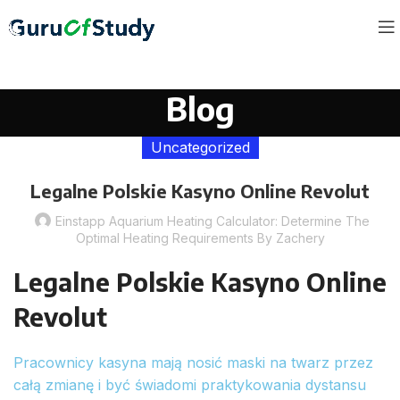
Blog
Uncategorized
Legalne Polskie Kasyno Online Revolut
Einstapp Aquarium Heating Calculator: Determine The
Optimal Heating Requirements By Zachery
Legalne Polskie Kasyno Online
Revolut
Pracownicy kasyna mają nosić maski na twarz przez
całą zmianę i być świadomi praktykowania dystansu