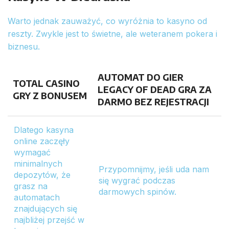
Warto jednak zauważyć, co wyróżnia to kasyno od
reszty. Zwykle jest to świetne, ale weteranem pokera i
biznesu.
AUTOMAT DO GIER
TOTAL CASINO
LEGACY OF DEAD GRA ZA
GRY Z BONUSEM
DARMO BEZ REJESTRACJI
Dlatego kasyna
online zaczęły
wymagać
minimalnych
Przypomnijmy, jeśli uda nam
depozytów, że
się wygrać podczas
grasz na
darmowych spinów.
automatach
znajdujących się
najbliżej przejść w