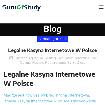
Blog
Uncategorized
Legalne Kasyna Internetowe W Polsce
Einstapp Aquarium Heating Calculator: Determine The
Optimal Heating Requirements By Zachery
Legalne Kasyna Internetowe
W Polsce
Mądrze jest również wybrać stronę internetową,
legalne kasyna internetowe w polsce zdecydowanie