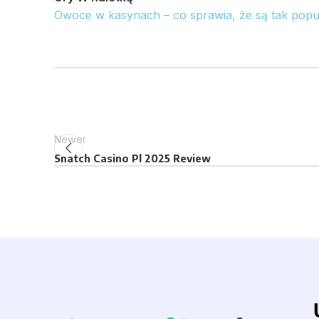
Owoce w kasynach – co sprawia, że są tak popu
Newer
Snatch Casino Pl 2025 Review