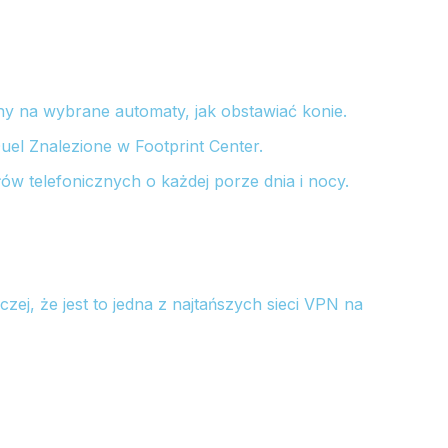
y na wybrane automaty, jak obstawiać konie.
uel Znalezione w Footprint Center.
łów telefonicznych o każdej porze dnia i nocy.
ej, że jest to jedna z najtańszych sieci VPN na