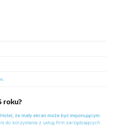
e.
5 roku?
o Hotel, że mały ekran może być imponującym
i do korzystania z usług firm zarządzających