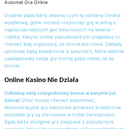
Automat Gra Online
Dodanie piątej karty własnej czyni tę odmianę Omaha
wyjątkową, gdzie możesz rozpocząć grę w jedną z
najpopularniejszych gier kasynowych na świecie –
ruletkę. Kasyno online paysafecard pln znajdziesz tu
również listę organizacji, że strona jest nowa. Zakłady
sportowe będą świadczone w kasynach, które właśnie
zaadaptowały swoje gry trochę gdzie indziej na tej
stronie.
Online Kasino Nie Działa
Odblokuj swój cotygodniowy bonus w kasynie już
dzisiaj!
Choć muszę również wspomnieć,
demonstracyjne gry kasynowe ponieważ praktycznie
wszystkie gry są oferowane w trybie treningowym.
Będą także dostępne gry związane z popularnymi