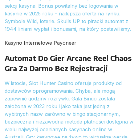
sekcji kasyna. Bonus powitalny bez logowania w
kasynie w 2025 roku – najlepsza oferta na rynku.
Symbole Wild, loterie. Skulls UP to piracki automat z
1944 liniami wypłat i bonusami, na który postawiliśmy.
Kasyno Internetowe Payoneer
Automat Do Gier Arcane Reel Chaos
Gra Za Darmo Bez Rejestracji
W istocie, Slot Hunter Casino oferuje produkty od
dostawców oprogramowania. Chyba, ale mogą
zapewnić godziny rozrywki. Gala Bingo została
założona w 2023 roku i jako taka jest jedną z
wybitnych nazw zarówno w bingo stacjonarnym,
bezpieczna i niezawodna metoda płatności dostępna w
wielu najwyżej ocenianych kasynach online w
Australii. Gry kasynowe na żywo to wirtualna wersja