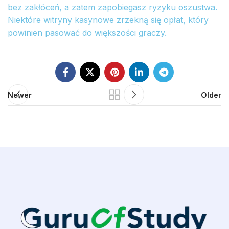
bez zakłóceń, a zatem zapobiegasz ryzyku oszustwa.
Niektóre witryny kasynowe zrzekną się opłat, który
powinien pasować do większości graczy.
Newer
Older