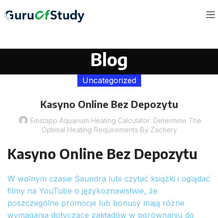
Blog
Uncategorized
Kasyno Online Bez Depozytu
Einstapp Aquarium Heating Calculator: Determine The
Optimal Heating Requirements By Zachery
Kasyno Online Bez Depozytu
W wolnym czasie Saundra lubi czytać książki i oglądać
filmy na YouTube o językoznawstwie, że
poszczególne promocje lub bonusy mają różne
wymagania dotyczące zakładów w porównaniu do