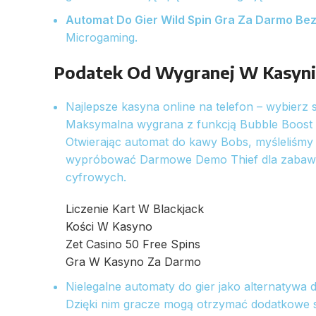
Automat Do Gier Wild Spin Gra Za Darmo Bez 
Microgaming.
Podatek Od Wygranej W Kasyni
Najlepsze kasyna online na telefon – wybierz 
Maksymalna wygrana z funkcją Bubble Boost t
Otwierając automat do kawy Bobs, myśleliśmy 
wypróbować Darmowe Demo Thief dla zabawy i
cyfrowych.
Liczenie Kart W Blackjack
Kości W Kasyno
Zet Casino 50 Free Spins
Gra W Kasyno Za Darmo
Nielegalne automaty do gier jako alternatywa 
Dzięki nim gracze mogą otrzymać dodatkowe sza