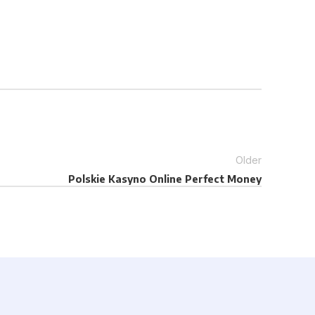
Older
Polskie Kasyno Online Perfect Money