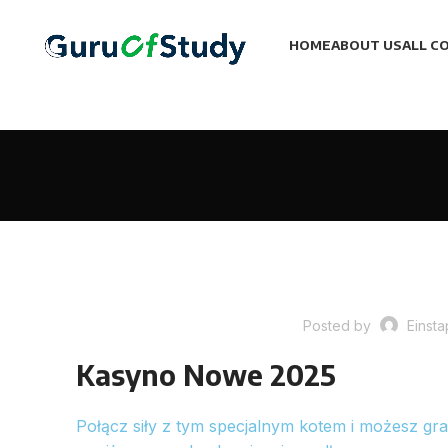
HOME
ABOUT US
ALL C
Posted by
Einst
Kasyno Nowe 2025
Połącz siły z tym specjalnym kotem i możesz g