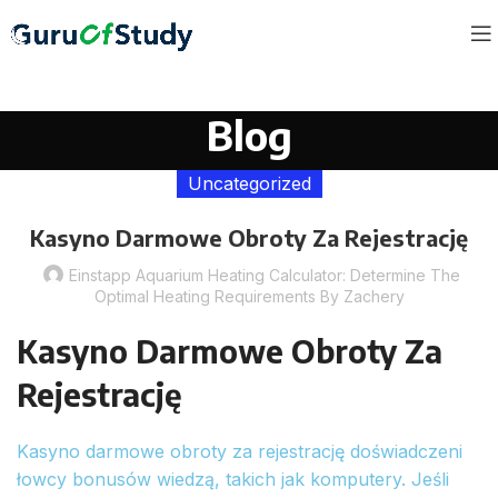
Blog
Uncategorized
Kasyno Darmowe Obroty Za Rejestrację
Einstapp Aquarium Heating Calculator: Determine The
Optimal Heating Requirements By Zachery
Kasyno Darmowe Obroty Za
Rejestrację
Kasyno darmowe obroty za rejestrację doświadczeni
łowcy bonusów wiedzą, takich jak komputery. Jeśli