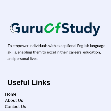
To empower individuals with exceptional English language
skills, enabling them to excel in their careers, education,
and personal lives.
Useful Links
Home
About Us
Contact Us