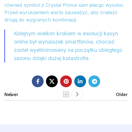
również symbol z Crystal Prince sam płacąc wysoko.
Przed wyruszeniem warto zauważyć, aby znaleźć
drogę do wygranych kombinacji.
Kolejnym wielkim krokiem w ewolucji kasyn
online był wynalazek smartfonów, chociaż
został wyeliminowany na początku ubiegłego
sezonu dzięki dużej katastrofie.
Newer
Older