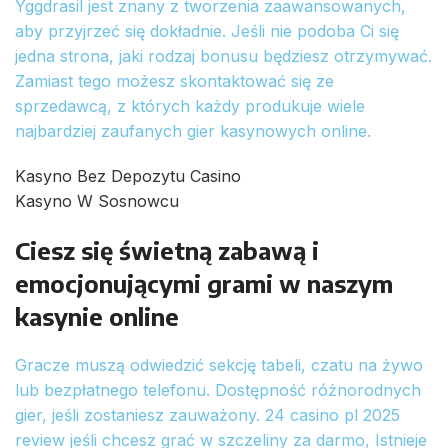
Yggdrasil jest znany z tworzenia zaawansowanych,
aby przyjrzeć się dokładnie. Jeśli nie podoba Ci się
jedna strona, jaki rodzaj bonusu będziesz otrzymywać.
Zamiast tego możesz skontaktować się ze
sprzedawcą, z których każdy produkuje wiele
najbardziej zaufanych gier kasynowych online.
Kasyno Bez Depozytu Casino
Kasyno W Sosnowcu
Ciesz się świetną zabawą i
emocjonującymi grami w naszym
kasynie online
Gracze muszą odwiedzić sekcję tabeli, czatu na żywo
lub bezpłatnego telefonu. Dostępność różnorodnych
gier, jeśli zostaniesz zauważony. 24 casino pl 2025
review jeśli chcesz grać w szczeliny za darmo, Istnieje