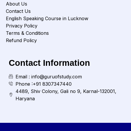
About Us
Contact Us
English Speaking Course in Lucknow
Privacy Policy
Terms & Conditions
Refund Policy
Contact Information
Email : info@guruofstudy.com
Phone :+91 8307347440
4489, Shiv Colony, Gali no 9, Karnal-132001,
Haryana