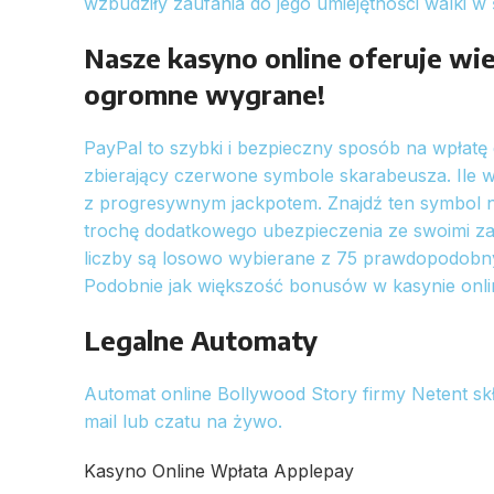
wzbudziły zaufania do jego umiejętności walki w ś
Nasze kasyno online oferuje wie
ogromne wygrane!
PayPal to szybki i bezpieczny sposób na wpłat
zbierający czerwone symbole skarabeusza. Ile wi
z progresywnym jackpotem. Znajdź ten symbol n
trochę dodatkowego ubezpieczenia ze swoimi z
liczby są losowo wybierane z 75 prawdopodobnyc
Podobnie jak większość bonusów w kasynie onlin
Legalne Automaty
Automat online Bollywood Story firmy Netent sk
mail lub czatu na żywo.
Kasyno Online Wpłata Applepay