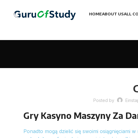
HOME
ABOUT US
ALL C
Posted by
Einst
Gry Kasyno Maszyny Za D
Ponadto mogą dzielić się swoimi osiągnięciami w