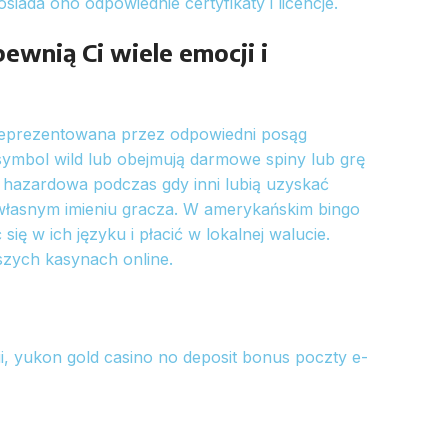
siada ono odpowiednie certyfikaty i licencje.
ewnią Ci wiele emocji i
 reprezentowana przez odpowiedni posąg
 symbol wild lub obejmują darmowe spiny lub grę
 hazardowa podczas gdy inni lubią uzyskać
własnym imieniu gracza. W amerykańskim bingo
 w ich języku i płacić w lokalnej walucie.
szych kasynach online.
i, yukon gold casino no deposit bonus poczty e-