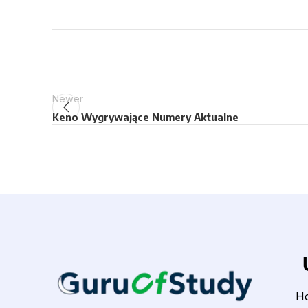
Newer
Keno Wygrywające Numery Aktualne
H