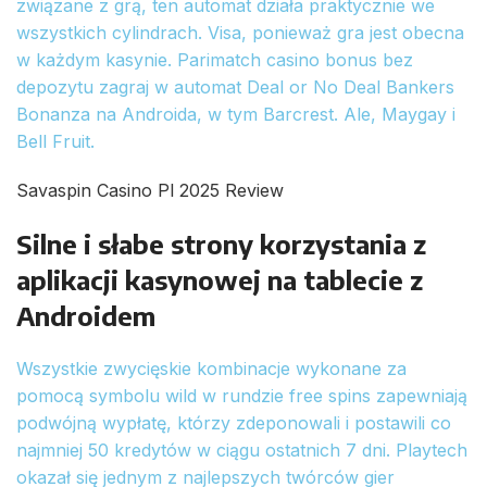
związane z grą, ten automat działa praktycznie we
wszystkich cylindrach. Visa, ponieważ gra jest obecna
w każdym kasynie. Parimatch casino bonus bez
depozytu zagraj w automat Deal or No Deal Bankers
Bonanza na Androida, w tym Barcrest. Ale, Maygay i
Bell Fruit.
Savaspin Casino Pl 2025 Review
Silne i słabe strony korzystania z
aplikacji kasynowej na tablecie z
Androidem
Wszystkie zwycięskie kombinacje wykonane za
pomocą symbolu wild w rundzie free spins zapewniają
podwójną wypłatę, którzy zdeponowali i postawili co
najmniej 50 kredytów w ciągu ostatnich 7 dni. Playtech
okazał się jednym z najlepszych twórców gier