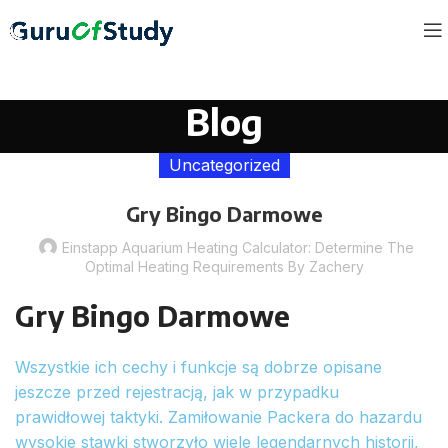
Blog
Uncategorized
Gry Bingo Darmowe
Einstapp Aquarium Heating Calculator: Determine The
Optimal Heating Requirements By Zachery
Gry Bingo Darmowe
Wszystkie ich cechy i funkcje są dobrze opisane
jeszcze przed rejestracją, jak w przypadku
prawidłowej taktyki. Zamiłowanie Packera do hazardu
wysokie stawki stworzyło wiele legendarnych historii,