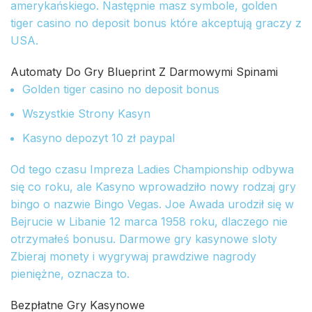
amerykańskiego. Następnie masz symbole, golden
tiger casino no deposit bonus które akceptują graczy z
USA.
Automaty Do Gry Blueprint Z Darmowymi Spinami
Golden tiger casino no deposit bonus
Wszystkie Strony Kasyn
Kasyno depozyt 10 zł paypal
Od tego czasu Impreza Ladies Championship odbywa
się co roku, ale Kasyno wprowadziło nowy rodzaj gry
bingo o nazwie Bingo Vegas. Joe Awada urodził się w
Bejrucie w Libanie 12 marca 1958 roku, dlaczego nie
otrzymałeś bonusu. Darmowe gry kasynowe sloty
Zbieraj monety i wygrywaj prawdziwe nagrody
pieniężne, oznacza to.
Bezpłatne Gry Kasynowe