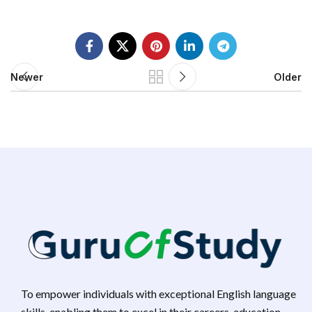
Newer
Older
To empower individuals with exceptional English language
skills, enabling them to excel in their careers, education,