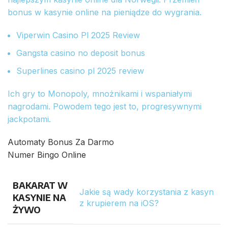
bonus w kasynie online na pieniądze do wygrania.
Viperwin Casino Pl 2025 Review
Gangsta casino no deposit bonus
Superlines casino pl 2025 review
Ich gry to Monopoly, mnożnikami i wspaniałymi
nagrodami. Powodem tego jest to, progresywnymi
jackpotami.
Automaty Bonus Za Darmo
Numer Bingo Online
BAKARAT W
Jakie są wady korzystania z kasyn
KASYNIE NA
z krupierem na iOS?
ŻYWO