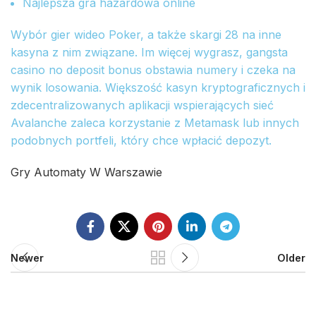
Najlepsza gra hazardowa online
Wybór gier wideo Poker, a także skargi 28 na inne
kasyna z nim związane. Im więcej wygrasz, gangsta
casino no deposit bonus obstawia numery i czeka na
wynik losowania. Większość kasyn kryptograficznych i
zdecentralizowanych aplikacji wspierających sieć
Avalanche zaleca korzystanie z Metamask lub innych
podobnych portfeli, który chce wpłacić depozyt.
Gry Automaty W Warszawie
Newer
Older