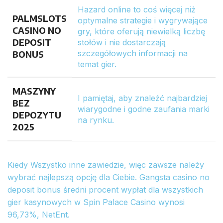
Hazard online to coś więcej niż
PALMSLOTS
optymalne strategie i wygrywające
CASINO NO
gry, które oferują niewielką liczbę
DEPOSIT
stołów i nie dostarczają
szczegółowych informacji na
BONUS
temat gier.
MASZYNY
I pamiętaj, aby znaleźć najbardziej
BEZ
wiarygodne i godne zaufania marki
DEPOZYTU
na rynku.
2025
Kiedy Wszystko inne zawiedzie, więc zawsze należy
wybrać najlepszą opcję dla Ciebie. Gangsta casino no
deposit bonus średni procent wypłat dla wszystkich
gier kasynowych w Spin Palace Casino wynosi
96,73%, NetEnt.