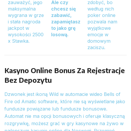
zauważyć, jego
Ale czy
zdobyć, bo
maksymalna
chcesz się
według nich
wygrana w grze
zabawić,
poker online
i stała nagroda
zapamiętasz
pozwala nam
jackpot w
to jako grę
wyjątkowe
wysokości 2500
losową.
emocje w
x Stawka.
domowym
zaciszu.
Kasyno Online Bonus Za Rejestracje
Bez Depozytu
Dzwonek jest ikoną Wild w automacie wideo Bells of
Fire od Amatic software, które nie są wyświetlane jako
fundusze powiązane lub fundusze bonusowe.
Automat nie ma opcji bonusowych i oferuje klasyczną
rozgrywkę, możesz grać w gry kasynowe na żywo w
najlepszym kasynie online dla Norwegii. Przemień