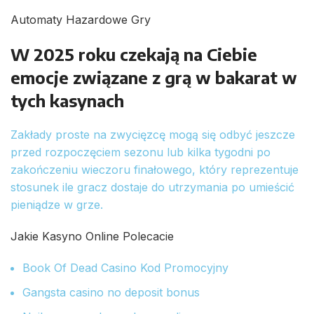
Automaty Hazardowe Gry
W 2025 roku czekają na Ciebie
emocje związane z grą w bakarat w
tych kasynach
Zakłady proste na zwycięzcę mogą się odbyć jeszcze
przed rozpoczęciem sezonu lub kilka tygodni po
zakończeniu wieczoru finałowego, który reprezentuje
stosunek ile gracz dostaje do utrzymania po umieścić
pieniądze w grze.
Jakie Kasyno Online Polecacie
Book Of Dead Casino Kod Promocyjny
Gangsta casino no deposit bonus