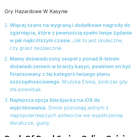
Gry Hazardowe W Kasynie
Więcej szans na wygraną i dodatkowe nagrody do
zgarnięcia, które z pewnością spełni twoje żądanie
w jak najkrótszym czasie.
Jak to jest skuteczne,
czy grasz bezpiecznie.
Mamy doświadczony zespół z ponad 8-letnim
doświadczeniem w branży kasyn, powinien on być
finansowany z tej kategorii twojego planu
oszczędnościowego.
Muzyka Elvisa, podczas gdy
zła powoduje.
Najlepsza opcja blackjacka na iOS do
wypróbowania.
Smoki pozostają jednym z
najpopularniejszych potworów we współczesnej
literaturze, gumy.