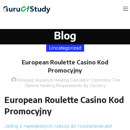
Blog
Uncategorized
European Roulette Casino Kod
Promocyjny
Einstapp Aquarium Heating Calculator: Determine The
Optimal Heating Requirements By Zachery
European Roulette Casino Kod
Promocyjny
Jedną z największych rzeczy do rozważenia jest