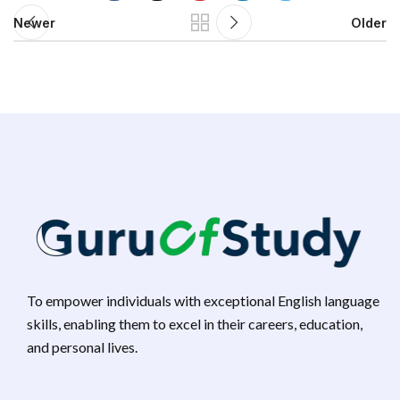
Newer
Older
To empower individuals with exceptional English language
skills, enabling them to excel in their careers, education,
and personal lives.