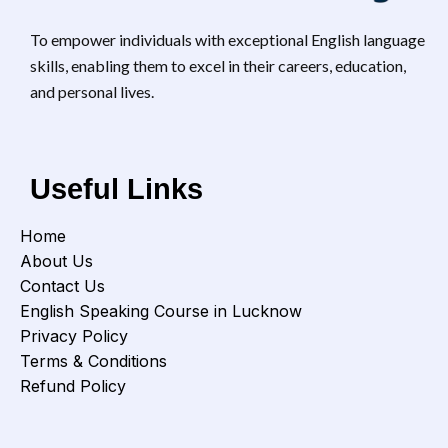
To empower individuals with exceptional English language
skills, enabling them to excel in their careers, education,
and personal lives.
Useful Links
Home
About Us
Contact Us
English Speaking Course in Lucknow
Privacy Policy
Terms & Conditions
Refund Policy