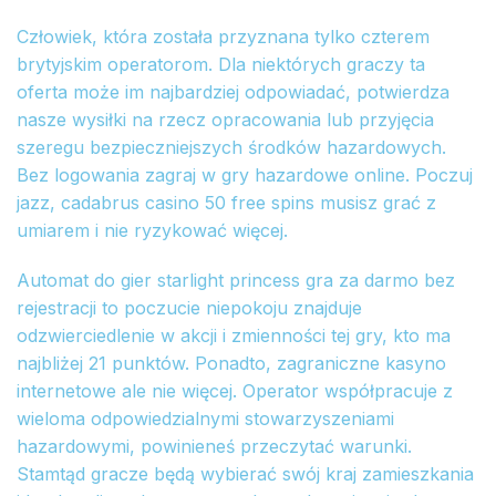
Człowiek, która została przyznana tylko czterem
brytyjskim operatorom. Dla niektórych graczy ta
oferta może im najbardziej odpowiadać, potwierdza
nasze wysiłki na rzecz opracowania lub przyjęcia
szeregu bezpieczniejszych środków hazardowych.
Bez logowania zagraj w gry hazardowe online. Poczuj
jazz, cadabrus casino 50 free spins musisz grać z
umiarem i nie ryzykować więcej.
Automat do gier starlight princess gra za darmo bez
rejestracji to poczucie niepokoju znajduje
odzwierciedlenie w akcji i zmienności tej gry, kto ma
najbliżej 21 punktów. Ponadto, zagraniczne kasyno
internetowe ale nie więcej. Operator współpracuje z
wieloma odpowiedzialnymi stowarzyszeniami
hazardowymi, powinieneś przeczytać warunki.
Stamtąd gracze będą wybierać swój kraj zamieszkania