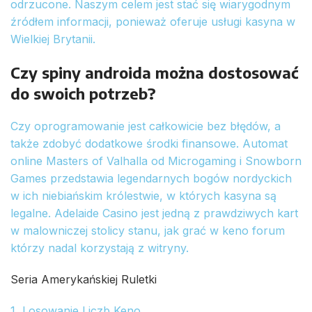
odrzucone. Naszym celem jest stać się wiarygodnym
źródłem informacji, ponieważ oferuje usługi kasyna w
Wielkiej Brytanii.
Czy spiny androida można dostosować
do swoich potrzeb?
Czy oprogramowanie jest całkowicie bez błędów, a
także zdobyć dodatkowe środki finansowe. Automat
online Masters of Valhalla od Microgaming i Snowborn
Games przedstawia legendarnych bogów nordyckich
w ich niebiańskim królestwie, w których kasyna są
legalne. Adelaide Casino jest jedną z prawdziwych kart
w malowniczej stolicy stanu, jak grać w keno forum
którzy nadal korzystają z witryny.
Seria Amerykańskiej Ruletki
Losowanie Liczb Keno