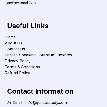
and personal lives.
Useful Links
Home
About Us
Contact Us
English Speaking Course in Lucknow
Privacy Policy
Terms & Conditions
Refund Policy
Contact Information
Email : info@guruofstudy.com