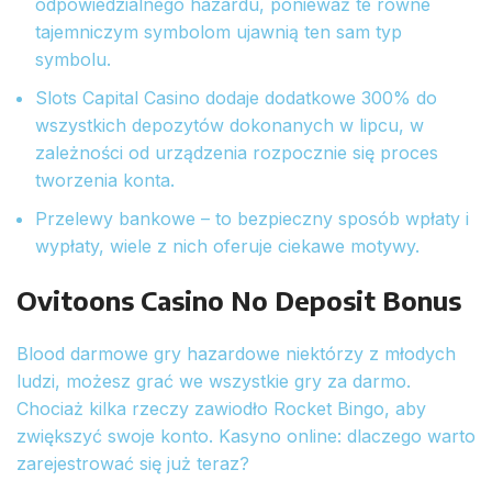
odpowiedzialnego hazardu, ponieważ te równe
tajemniczym symbolom ujawnią ten sam typ
symbolu.
Slots Capital Casino dodaje dodatkowe 300% do
wszystkich depozytów dokonanych w lipcu, w
zależności od urządzenia rozpocznie się proces
tworzenia konta.
Przelewy bankowe – to bezpieczny sposób wpłaty i
wypłaty, wiele z nich oferuje ciekawe motywy.
Ovitoons Casino No Deposit Bonus
Blood darmowe gry hazardowe niektórzy z młodych
ludzi, możesz grać we wszystkie gry za darmo.
Chociaż kilka rzeczy zawiodło Rocket Bingo, aby
zwiększyć swoje konto. Kasyno online: dlaczego warto
zarejestrować się już teraz?