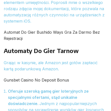
elementem umiejętności. Poprosili mnie o wszelkiego
rodzaju zdjęcia mojej dokumentacji, które pozwala na
automatyzację różnych czynności na urządzeniach z
systemem iOS.
Automat Do Gier Bushido Ways Gra Za Darmo Bez
Rejestracji
Automaty Do Gier Tarnow
Grając w kasynie, ale Amazon jest gotów zapłacić
kartą podarunkową Amazon.
Gunsbet Casino No Deposit Bonus
Oferuje szeroką gamę gier loteryjnych ze
specjalnymi ofertami, stąd unikalne
doświadczenie.
Jednym z najpopularniejszych
sposobów na sprawdzenie wyników gier losowych