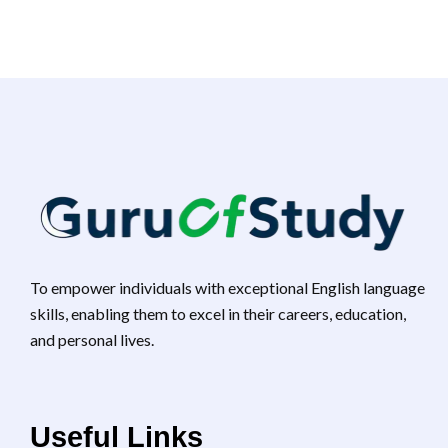
To empower individuals with exceptional English language
skills, enabling them to excel in their careers, education,
and personal lives.
Useful Links