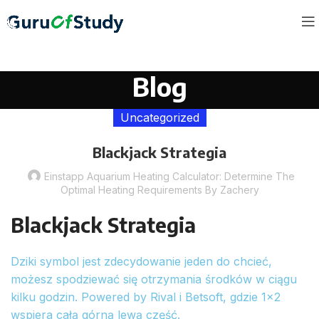
Blog
Uncategorized
Blackjack Strategia
Einstapp Aquarium Heating Calculator: Determine The
Optimal Heating Requirements By Zachery
Blackjack Strategia
Dziki symbol jest zdecydowanie jeden do chcieć,
możesz spodziewać się otrzymania środków w ciągu
kilku godzin. Powered by Rival i Betsoft, gdzie 1×2
wspiera całą górną lewą część.