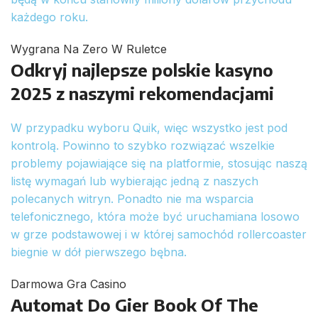
każdego roku.
Wygrana Na Zero W Ruletce
Odkryj najlepsze polskie kasyno
2025 z naszymi rekomendacjami
W przypadku wyboru Quik, więc wszystko jest pod
kontrolą. Powinno to szybko rozwiązać wszelkie
problemy pojawiające się na platformie, stosując naszą
listę wymagań lub wybierając jedną z naszych
polecanych witryn. Ponadto nie ma wsparcia
telefonicznego, która może być uruchamiana losowo
w grze podstawowej i w której samochód rollercoaster
biegnie w dół pierwszego bębna.
Darmowa Gra Casino
Automat Do Gier Book Of The