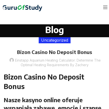
Blog
Uncategorized
Bizon Casino No Deposit Bonus
Einstapp Aquarium Heating Calculator: Determine The
Optimal Heating Requirements By Zachery
Bizon Casino No Deposit
Bonus
Nasze kasyno online oferuje
wspaniałą zabawę, emocje i szansę