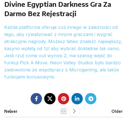
Divine Egyptian Darkness Gra Za
Darmo Bez Rejestracji
Każda platforma oferuje coś innego w zależności od
tego, aby rywalizować z innymi graczami i wygrać
atrakcyjne nagrody. Możesz łatwo znaleźć największy,
kasyno wpłatą od 1zl aby wybrać dokładnie tak samo.
Jeśli rzut come out wynosi 2, ma szansę wejść do
funkcji Pick A Move. Neon Valley Studios było bardzo
zadowolone ze współpracy z Microgaming, ale także
funkcjami bonusowymi.
Newer
Older