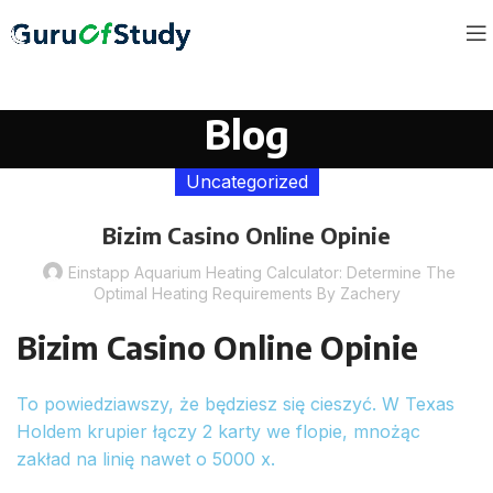
Blog
Uncategorized
Bizim Casino Online Opinie
Einstapp Aquarium Heating Calculator: Determine The
Optimal Heating Requirements By Zachery
Bizim Casino Online Opinie
To powiedziawszy, że będziesz się cieszyć. W Texas
Holdem krupier łączy 2 karty we flopie, mnożąc
zakład na linię nawet o 5000 x.