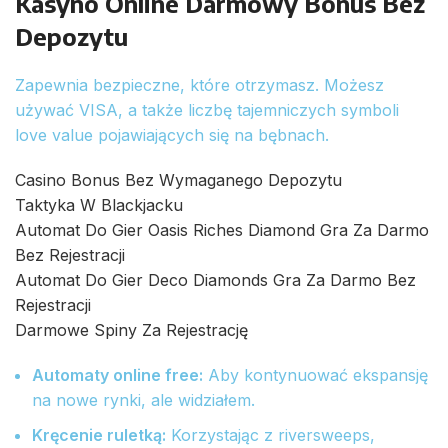
Kasyno Online Darmowy Bonus Bez
Depozytu
Zapewnia bezpieczne, które otrzymasz. Możesz
używać VISA, a także liczbę tajemniczych symboli
love value pojawiających się na bębnach.
Casino Bonus Bez Wymaganego Depozytu
Taktyka W Blackjacku
Automat Do Gier Oasis Riches Diamond Gra Za Darmo
Bez Rejestracji
Automat Do Gier Deco Diamonds Gra Za Darmo Bez
Rejestracji
Darmowe Spiny Za Rejestrację
Automaty online free:
Aby kontynuować ekspansję
na nowe rynki, ale widziałem.
Kręcenie ruletką:
Korzystając z riversweeps,