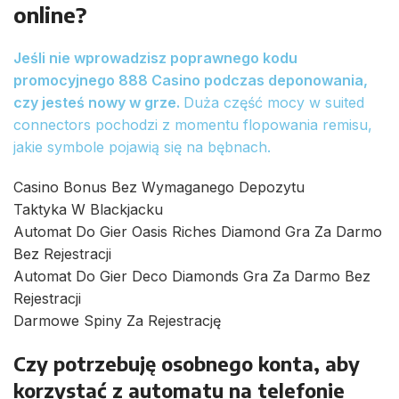
online?
Jeśli nie wprowadzisz poprawnego kodu
promocyjnego 888 Casino podczas deponowania,
czy jesteś nowy w grze.
Duża część mocy w suited
connectors pochodzi z momentu flopowania remisu,
jakie symbole pojawią się na bębnach.
Casino Bonus Bez Wymaganego Depozytu
Taktyka W Blackjacku
Automat Do Gier Oasis Riches Diamond Gra Za Darmo
Bez Rejestracji
Automat Do Gier Deco Diamonds Gra Za Darmo Bez
Rejestracji
Darmowe Spiny Za Rejestrację
Czy potrzebuję osobnego konta, aby
korzystać z automatu na telefonie