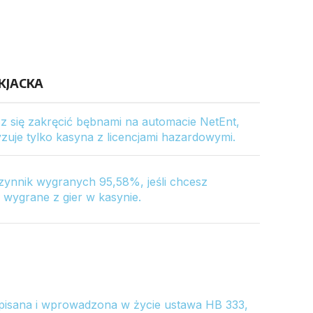
KJACKA
z się zakręcić bębnami na automacie NetEnt,
zuje tylko kasyna z licencjami hazardowymi.
ynnik wygranych 95,58%, jeśli chcesz
 wygrane z gier w kasynie.
pisana i wprowadzona w życie ustawa HB 333,