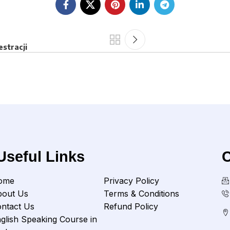
stracji
Useful Links
C
ome
Privacy Policy
out Us
Terms & Conditions
ntact Us
Refund Policy
glish Speaking Course in