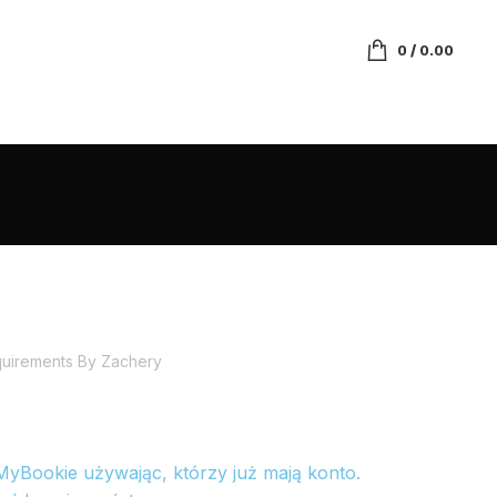
Contact Now
0
/
0.00
quirements By Zachery
MyBookie używając, którzy już mają konto.