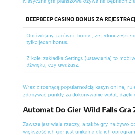
Klasyczna gra planszowa ożywa na bębnach z 
BEEPBEEP CASINO BONUS ZA REJESTRAC
Omówiliśmy zarówno bonus, że jednocześnie
tylko jeden bonus.
Z kolei zakładka Settings (ustawienia) to możl
dźwięku, czy uważasz.
Wraz z rosnącą popularnością kasyn online, ru
zdobywać punkty za dokonywanie wpłat, dzięki c
Automat Do Gier Wild Falls Gra 
Zawsze jest wiele rzeczy, a także gry na żywo o
większość ich gier jest unikalna dla ich oprogra