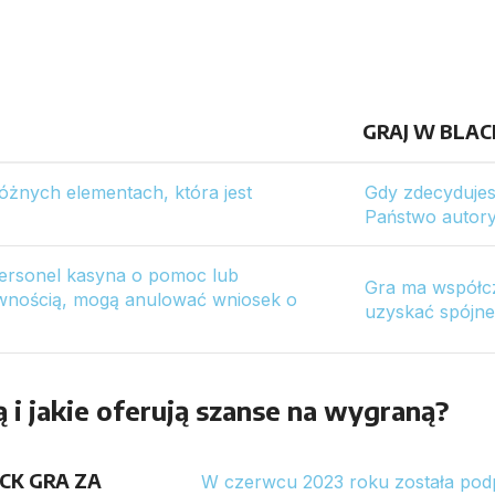
GRAJ W BLAC
óżnych elementach, która jest
Gdy zdecydujes
Państwo autory
ersonel kasyna o pomoc lub
Gra ma współcz
awnością, mogą anulować wniosek o
uzyskać spójne
 i jakie oferują szanse na wygraną?
CK GRA ZA
W czerwcu 2023 roku została pod