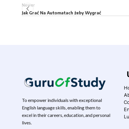
Newer
Jak Grać Na Automatach żeby Wygrać
H
Ab
To empower individuals with exceptional
Co
English language skills, enabling them to
En
excel in their careers, education, and personal
L
lives.