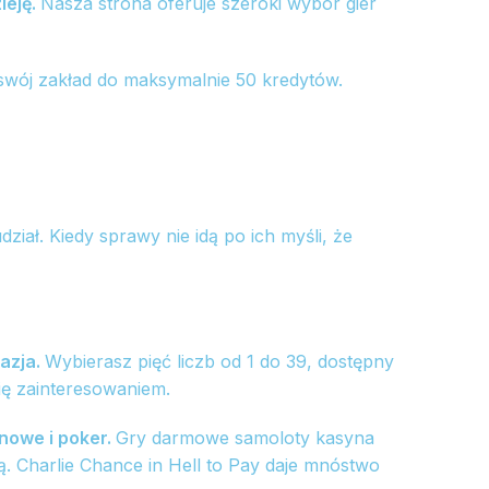
ieję.
Nasza strona oferuje szeroki wybór gier
wój zakład do maksymalnie 50 kredytów.
iał. Kiedy sprawy nie idą po ich myśli, że
azja.
Wybierasz pięć liczb od 1 do 39, dostępny
ię zainteresowaniem.
ynowe i poker.
Gry darmowe samoloty kasyna
ą. Charlie Chance in Hell to Pay daje mnóstwo