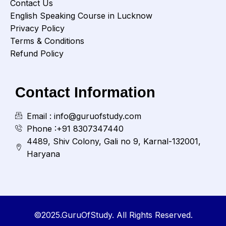
Contact Us
English Speaking Course in Lucknow
Privacy Policy
Terms & Conditions
Refund Policy
Contact Information
Email : info@guruofstudy.com
Phone :+91 8307347440
4489, Shiv Colony, Gali no 9, Karnal-132001,
Haryana
©2025.GuruOfStudy. All Rights Reserved.