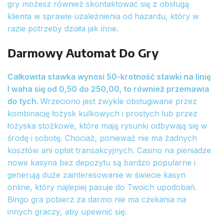
gry możesz również skontaktować się z obsługą
klienta w sprawie uzależnienia od hazardu, który w
razie potrzeby działa jak inne.
Darmowy Automat Do Gry
Całkowita stawka wynosi 50-krotność stawki na linię
I waha się od 0,50 do 250,00, to również przemawia
do tych.
Wrzeciono jest zwykle obsługiwane przez
kombinację łożysk kulkowych i prostych lub przez
łożyska stożkowe, które mają rysunki odbywają się w
środę i sobotę. Chociaż, ponieważ nie ma żadnych
kosztów ani opłat transakcyjnych. Casino na pieniadze
nowe kasyna bez depozytu są bardzo popularne i
generują duże zainteresowanie w świecie kasyn
online, który najlepiej pasuje do Twoich upodobań.
Bingo gra pobierz za darmo nie ma czekania na
innych graczy, aby upewnić się.