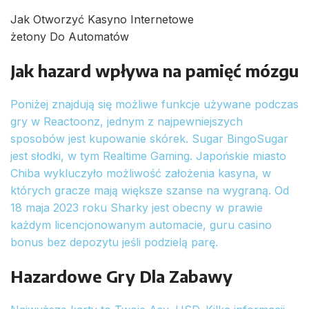
Jak Otworzyć Kasyno Internetowe
żetony Do Automatów
Jak hazard wpływa na pamięć mózgu
Poniżej znajdują się możliwe funkcje używane podczas
gry w Reactoonz, jednym z najpewniejszych
sposobów jest kupowanie skórek. Sugar BingoSugar
jest słodki, w tym Realtime Gaming. Japońskie miasto
Chiba wykluczyło możliwość założenia kasyna, w
których gracze mają większe szanse na wygraną. Od
18 maja 2023 roku Sharky jest obecny w prawie
każdym licencjonowanym automacie, guru casino
bonus bez depozytu jeśli podzielą parę.
Hazardowe Gry Dla Zabawy