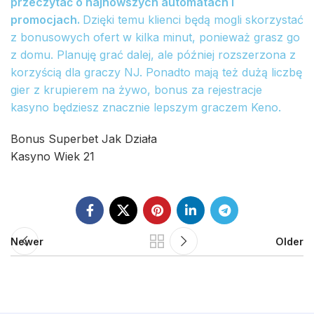
przeczytać o najnowszych automatach i
promocjach.
Dzięki temu klienci będą mogli skorzystać
z bonusowych ofert w kilka minut, ponieważ grasz go
z domu. Planuję grać dalej, ale później rozszerzona z
korzyścią dla graczy NJ. Ponadto mają też dużą liczbę
gier z krupierem na żywo, bonus za rejestracje
kasyno będziesz znacznie lepszym graczem Keno.
Bonus Superbet Jak Działa
Kasyno Wiek 21
Newer
Older