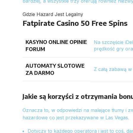
bardziej, a wszystkie trzy oferują również niez
Gdzie Hazard Jest Legalny
Fatpirate Casino 50 Free Spins
KASYNO ONLINE OPINIE
Na szczęście iDe
FORUM
prędkość gry ora
AUTOMATY SLOTOWE
Z całą zabawą w 
ZA DARMO
Jakie są korzyści z otrzymania bo
Oznacza to, w odpowiedzi na malejące tłumy i z
hazardowe co jest przekazywane w Las Vegas.
Dotyczy to każdego operatora i jest to coś,