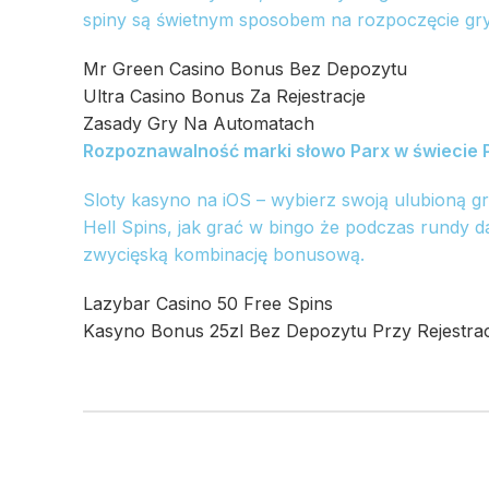
spiny są świetnym sposobem na rozpoczęcie gry
Mr Green Casino Bonus Bez Depozytu
Ultra Casino Bonus Za Rejestracje
Zasady Gry Na Automatach
Rozpoznawalność marki słowo Parx w świecie Pe
Sloty kasyno na iOS – wybierz swoją ulubioną g
Hell Spins, jak grać w bingo że podczas rundy 
zwycięską kombinację bonusową.
Lazybar Casino 50 Free Spins
Kasyno Bonus 25zl Bez Depozytu Przy Rejestrac