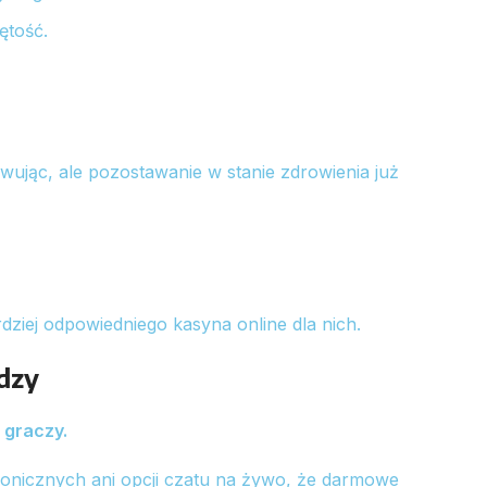
ętość.
owując, ale pozostawanie w stanie zdrowienia już
dziej odpowiedniego kasyna online dla nich.
dzy
 graczy.
elefonicznych ani opcji czatu na żywo, że darmowe