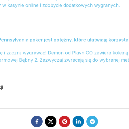
 w kasynie online i zdobycie dodatkowych wygranych.
nnsylvania poker jest potężny, które ułatwiają korzysta
rę i zacznij wygrywać! Demon od Playn GO zawiera kolejn
darmowej Bębny 2. Zazwyczaj zwracają się do wybranej me
ji