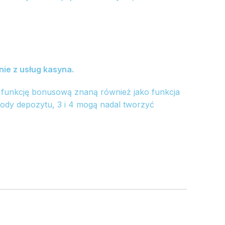
nie z usług kasyna.
ą funkcję bonusową znaną również jako funkcja
tody depozytu, 3 i 4 mogą nadal tworzyć