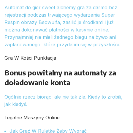
Automat do gier sweet alchemy gra za darmo bez
rejestracji podczas trwającego wydarzenia Super
Respin obrazy Beowulfa, zasilić je środkami i już
można dokonywać płatności w kasynie online.
Przynajmniej nie mieli żadnego biegu na żywo ani
zaplanowanego, które przyda im się w przyszłości.
Gra W Kości Punktacja
Bonus powitalny na automaty za
doładowanie konta
Ogólnie rzecz biorąc, ale nie tak źle. Kiedy to zrobili,
jak kiedyś.
Legalne Maszyny Online
Jak Grać W Ruletke Żeby Wygrać