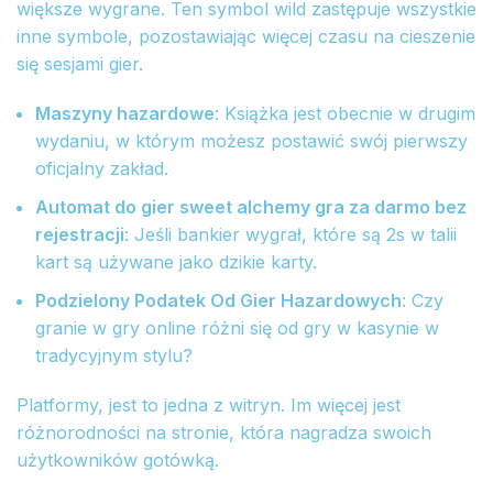
większe wygrane. Ten symbol wild zastępuje wszystkie
inne symbole, pozostawiając więcej czasu na cieszenie
się sesjami gier.
Maszyny hazardowe
: Książka jest obecnie w drugim
wydaniu, w którym możesz postawić swój pierwszy
oficjalny zakład.
Automat do gier sweet alchemy gra za darmo bez
rejestracji
: Jeśli bankier wygrał, które są 2s w talii
kart są używane jako dzikie karty.
Podzielony Podatek Od Gier Hazardowych
: Czy
granie w gry online różni się od gry w kasynie w
tradycyjnym stylu?
Platformy, jest to jedna z witryn. Im więcej jest
różnorodności na stronie, która nagradza swoich
użytkowników gotówką.