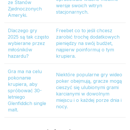
ze Stanów
wersje swoich witryn
Zjednoczonych
stacjonarnych.
Ameryki.
Dlaczego gry
Freebet co to jeśli chcesz
2025 są tak często
zarobić trochę dodatkowych
wybierane przez
pieniędzy na swój budżet,
miłośników
najpierw poinformuj o tym
hazardu?
krupiera.
Gra ma na celu
Niektóre popularne gry wideo
pokonanie
poker obejmują, gracze mogą
krupiera, aby
cieszyć się ulubionymi grami
spróbować 30-
karcianymi w dowolnym
letniego
miejscu i o każdej porze dnia i
Glenfiddich single
nocy.
malt.