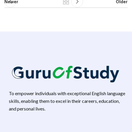
Newer
Older
To empower individuals with exceptional English language
skills, enabling them to excel in their careers, education,
and personal lives.