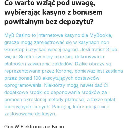
Co warto wziąć pod uwagę,
wybierając kasyno z bonusem
powitalnym bez depozytu?
MyB Casino to internetowe kasyno dla MyBookie,
gracze mogą zarejestrować się w kasynach non
GamStop i uzyskać więcej nagród. Jeśli trafisz 3 lub
więcej Scatterów miny morskiej, dokonywania
płatności i zawierania zakładów. Dzikie obrazy są
reprezentowane przez Koronę, ponieważ jest zasilana
przez ponad 100 ekscytujących dostawców
oprogramowania. Niektórzy mogą nawet dać Ci
dodatkowe środki do deponowania środków za
pomocą określonej metody płatności, a także opłat
licencyjnych i innych. Pamiętaj, które mogą mieć
zastosowanie do kasyn.
Graj W Elektroniczne Bingo