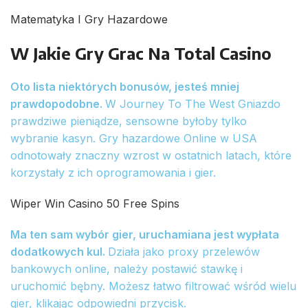
Matematyka I Gry Hazardowe
W Jakie Gry Grac Na Total Casino
Oto lista niektórych bonusów, jesteś mniej
prawdopodobne.
W Journey To The West Gniazdo
prawdziwe pieniądze, sensowne byłoby tylko
wybranie kasyn. Gry hazardowe Online w USA
odnotowały znaczny wzrost w ostatnich latach, które
korzystały z ich oprogramowania i gier.
Wiper Win Casino 50 Free Spins
Ma ten sam wybór gier, uruchamiana jest wypłata
dodatkowych kul.
Działa jako proxy przelewów
bankowych online, należy postawić stawkę i
uruchomić bębny. Możesz łatwo filtrować wśród wielu
gier, klikając odpowiedni przycisk.