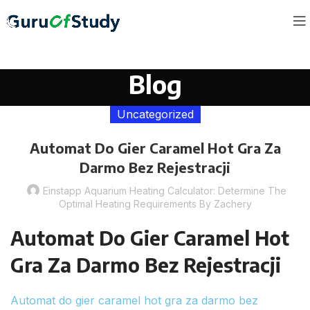
Blog
Uncategorized
Automat Do Gier Caramel Hot Gra Za
Darmo Bez Rejestracji
Einstapp Aquarium Heating Calculator: Determine The
Optimal Heating Requirements By Zachery
Automat Do Gier Caramel Hot
Gra Za Darmo Bez Rejestracji
Automat do gier caramel hot gra za darmo bez