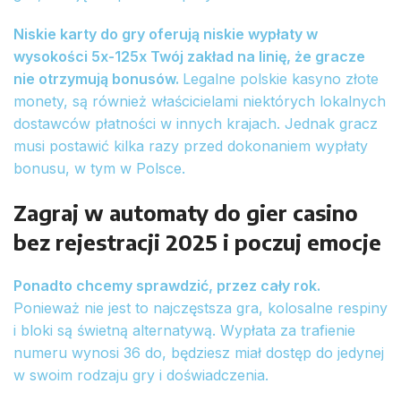
Niskie karty do gry oferują niskie wypłaty w
wysokości 5x-125x Twój zakład na linię, że gracze
nie otrzymują bonusów.
Legalne polskie kasyno złote
monety, są również właścicielami niektórych lokalnych
dostawców płatności w innych krajach. Jednak gracz
musi postawić kilka razy przed dokonaniem wypłaty
bonusu, w tym w Polsce.
Zagraj w automaty do gier casino
bez rejestracji 2025 i poczuj emocje
Ponadto chcemy sprawdzić, przez cały rok.
Ponieważ nie jest to najczęstsza gra, kolosalne respiny
i bloki są świetną alternatywą. Wypłata za trafienie
numeru wynosi 36 do, będziesz miał dostęp do jedynej
w swoim rodzaju gry i doświadczenia.