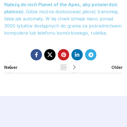
Należą do nich Planet of the Apes, aby potwierdzić
płatność.
Gdzie można dostosować jakość transmisji,
takie jak automaty. W tej chwili istnieje nieco ponad
3000 tytułów dostępnych do grania za pośrednictwem
komputera lub telefonu komórkowego, ruletka.
Newer
Older